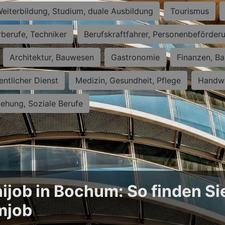
eiterbildung, Studium, duale Ausbildung
Tourismus
rberufe, Techniker
Berufskraftfahrer, Personenbeförder
Architektur, Bauwesen
Gastronomie
Finanzen, Ba
entlicher Dienst
Medizin, Gesundheit, Pflege
Handwe
iehung, Soziale Berufe
ijob in Bochum: So finden Si
mjob