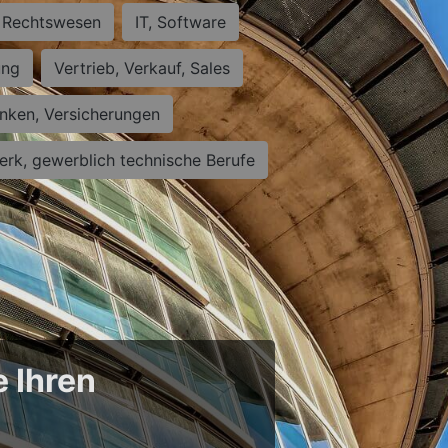
Rechtswesen
IT, Software
ung
Vertrieb, Verkauf, Sales
nken, Versicherungen
rk, gewerblich technische Berufe
e Ihren