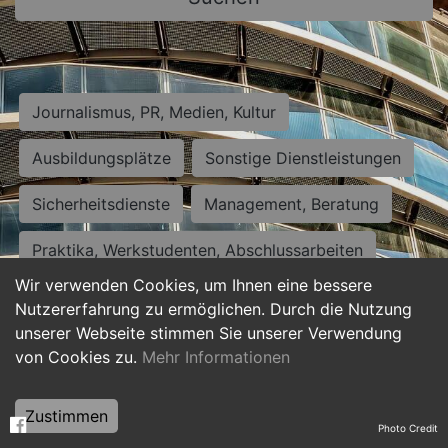
Journalismus, PR, Medien, Kultur
Ausbildungsplätze
Sonstige Dienstleistungen
Sicherheitsdienste
Management, Beratung
Praktika, Werkstudenten, Abschlussarbeiten
Wir verwenden Cookies, um Ihnen eine bessere
Personalwesen
Assistenz, Sekretariat
Nutzererfahrung zu ermöglichen. Durch die Nutzung
unserer Webseite stimmen Sie unserer Verwendung
Hilfskräfte, Aushilfs- und Nebenjobs
von Cookies zu.
Mehr Informationen
Einkauf, Logistik, Materialwirtschaft
Zustimmen
Photo Credit
Weiterbildung, Studium, duale Ausbildung