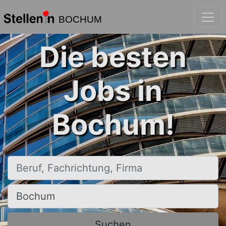
BOCHUM
Die besten
Jobs in
Bochum!
Beruf, Fachrichtung, Firma
Ort, Stadt
Suchen