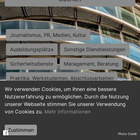
Journalismus, PR, Medien, Kultur
Ausbildungsplätze
Sonstige Dienstleistungen
Sicherheitsdienste
Management, Beratung
Praktika, Werkstudenten, Abschlussarbeiten
Wir verwenden Cookies, um Ihnen eine bessere
Personalwesen
Assistenz, Sekretariat
Nutzererfahrung zu ermöglichen. Durch die Nutzung
unserer Webseite stimmen Sie unserer Verwendung
Hilfskräfte, Aushilfs- und Nebenjobs
von Cookies zu.
Mehr Informationen
Einkauf, Logistik, Materialwirtschaft
Zustimmen
Photo Credit
Weiterbildung, Studium, duale Ausbildung