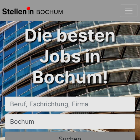
BOCHUM
Die besten
Jobs in
Bochum!
Beruf, Fachrichtung, Firma
Ort, Stadt
Suchen