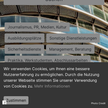
Journalismus, PR, Medien, Kultur
Ausbildungsplätze
Sonstige Dienstleistungen
Sicherheitsdienste
Management, Beratung
Praktika, Werkstudenten, Abschlussarbeiten
Wir verwenden Cookies, um Ihnen eine bessere
Personalwesen
Assistenz, Sekretariat
Nutzererfahrung zu ermöglichen. Durch die Nutzung
unserer Webseite stimmen Sie unserer Verwendung
Hilfskräfte, Aushilfs- und Nebenjobs
von Cookies zu.
Mehr Informationen
Einkauf, Logistik, Materialwirtschaft
Zustimmen
Photo Credit
Weiterbildung, Studium, duale Ausbildung