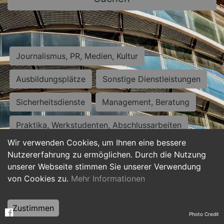
Journalismus, PR, Medien, Kultur
Ausbildungsplätze
Sonstige Dienstleistungen
Sicherheitsdienste
Management, Beratung
Praktika, Werkstudenten, Abschlussarbeiten
Wir verwenden Cookies, um Ihnen eine bessere
Personalwesen
Assistenz, Sekretariat
Nutzererfahrung zu ermöglichen. Durch die Nutzung
unserer Webseite stimmen Sie unserer Verwendung
Hilfskräfte, Aushilfs- und Nebenjobs
von Cookies zu.
Mehr Informationen
Einkauf, Logistik, Materialwirtschaft
Zustimmen
Photo Credit
Weiterbildung, Studium, duale Ausbildung