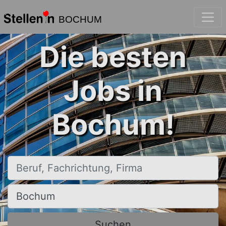
BOCHUM
Die besten
Jobs in
Bochum!
Beruf, Fachrichtung, Firma
Ort, Stadt
Suchen