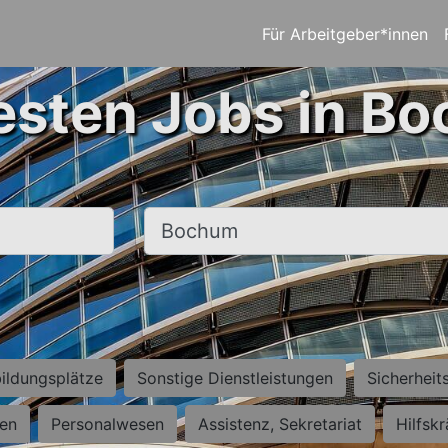
Für Arbeitgeber*innen
esten Jobs in B
Ort, Stadt
ildungsplätze
Sonstige Dienstleistungen
Sicherheit
ten
Personalwesen
Assistenz, Sekretariat
Hilfsk