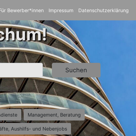
Für Bewerber*innen
Impressum
Datenschutzerklärung
ochum!
Suchen
sdienste
Management, Beratung
räfte, Aushilfs- und Nebenjobs