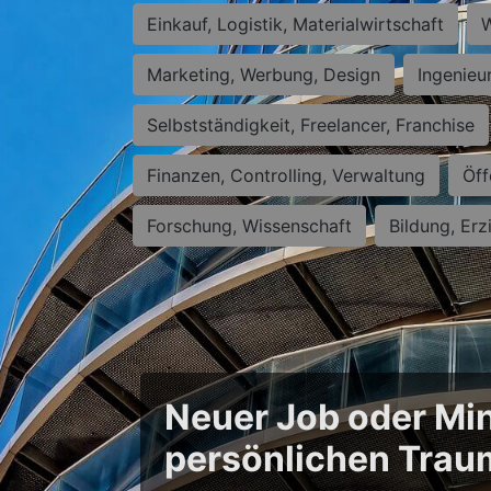
Einkauf, Logistik, Materialwirtschaft
W
Marketing, Werbung, Design
Ingenieu
Selbstständigkeit, Freelancer, Franchise
Finanzen, Controlling, Verwaltung
Öff
Forschung, Wissenschaft
Bildung, Erz
Neuer Job oder Min
persönlichen Trau