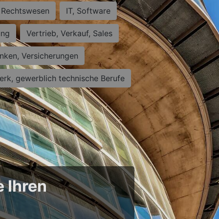
Rechtswesen
IT, Software
ung
Vertrieb, Verkauf, Sales
nken, Versicherungen
rk, gewerblich technische Berufe
e Ihren