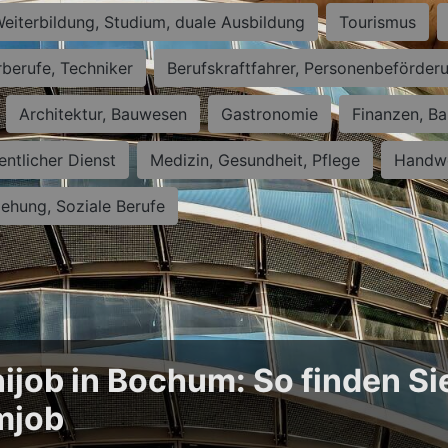
eiterbildung, Studium, duale Ausbildung
Tourismus
rberufe, Techniker
Berufskraftfahrer, Personenbeförder
Architektur, Bauwesen
Gastronomie
Finanzen, Ba
entlicher Dienst
Medizin, Gesundheit, Pflege
Handwe
iehung, Soziale Berufe
ijob in Bochum: So finden Si
mjob