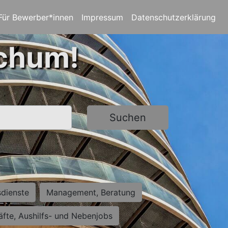
Für Bewerber*innen
Impressum
Datenschutzerklärung
ochum!
Suchen
sdienste
Management, Beratung
räfte, Aushilfs- und Nebenjobs