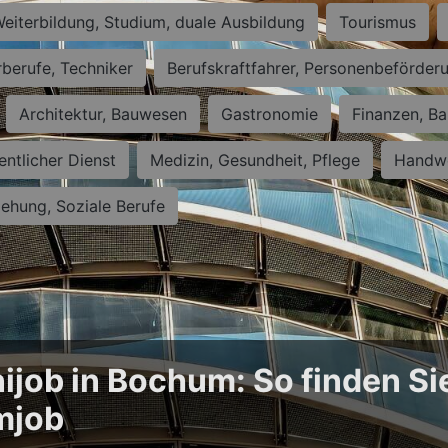
eiterbildung, Studium, duale Ausbildung
Tourismus
rberufe, Techniker
Berufskraftfahrer, Personenbeförder
Architektur, Bauwesen
Gastronomie
Finanzen, Ba
entlicher Dienst
Medizin, Gesundheit, Pflege
Handwe
iehung, Soziale Berufe
ijob in Bochum: So finden Si
mjob