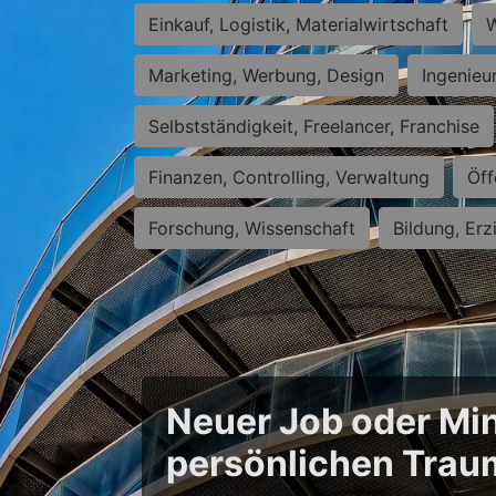
Einkauf, Logistik, Materialwirtschaft
W
Marketing, Werbung, Design
Ingenieu
Selbstständigkeit, Freelancer, Franchise
Finanzen, Controlling, Verwaltung
Öff
Forschung, Wissenschaft
Bildung, Erz
Neuer Job oder Min
persönlichen Trau