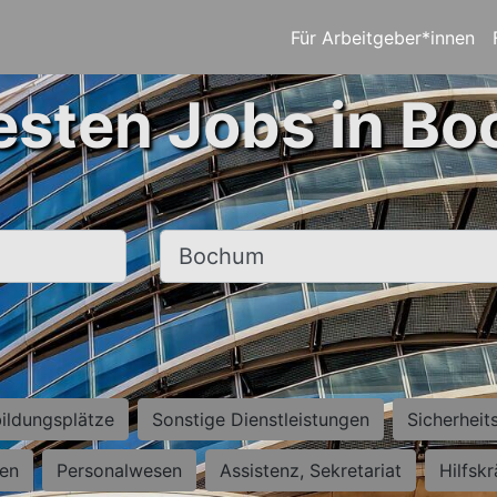
Für Arbeitgeber*innen
esten Jobs in B
Ort, Stadt
ildungsplätze
Sonstige Dienstleistungen
Sicherheit
ten
Personalwesen
Assistenz, Sekretariat
Hilfsk