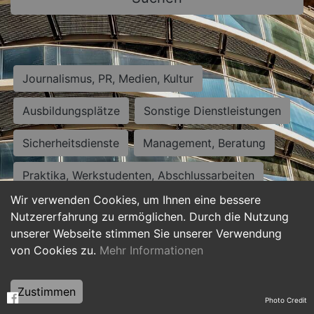
Journalismus, PR, Medien, Kultur
Ausbildungsplätze
Sonstige Dienstleistungen
Sicherheitsdienste
Management, Beratung
Praktika, Werkstudenten, Abschlussarbeiten
Wir verwenden Cookies, um Ihnen eine bessere
Personalwesen
Assistenz, Sekretariat
Nutzererfahrung zu ermöglichen. Durch die Nutzung
unserer Webseite stimmen Sie unserer Verwendung
Hilfskräfte, Aushilfs- und Nebenjobs
von Cookies zu.
Mehr Informationen
Einkauf, Logistik, Materialwirtschaft
Zustimmen
Photo Credit
Weiterbildung, Studium, duale Ausbildung