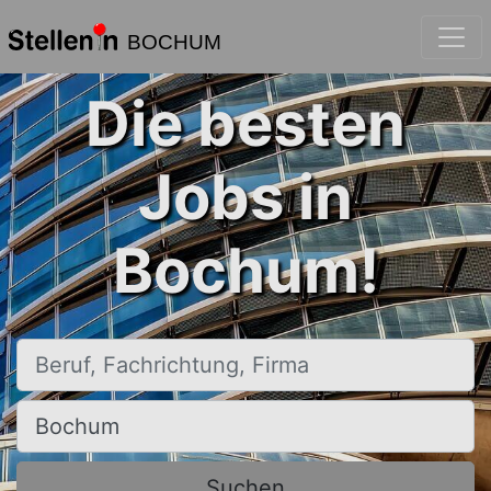
BOCHUM
Die besten
Jobs in
Bochum!
Beruf, Fachrichtung, Firma
Ort, Stadt
Suchen