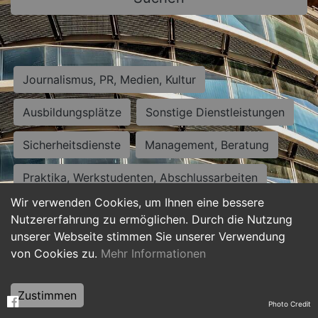
Journalismus, PR, Medien, Kultur
Ausbildungsplätze
Sonstige Dienstleistungen
Sicherheitsdienste
Management, Beratung
Praktika, Werkstudenten, Abschlussarbeiten
Wir verwenden Cookies, um Ihnen eine bessere
Personalwesen
Assistenz, Sekretariat
Nutzererfahrung zu ermöglichen. Durch die Nutzung
unserer Webseite stimmen Sie unserer Verwendung
Hilfskräfte, Aushilfs- und Nebenjobs
von Cookies zu.
Mehr Informationen
Einkauf, Logistik, Materialwirtschaft
Zustimmen
Photo Credit
Weiterbildung, Studium, duale Ausbildung