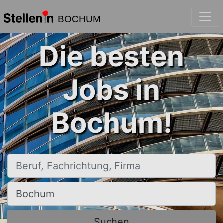
BOCHUM
Die besten
Jobs in
Bochum!
Beruf, Fachrichtung, Firma
Ort, Stadt
Suchen