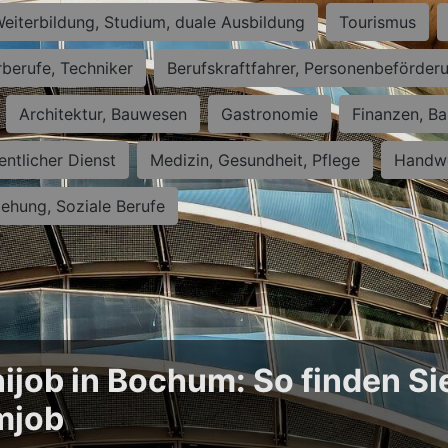
eiterbildung, Studium, duale Ausbildung
Tourismus
rberufe, Techniker
Berufskraftfahrer, Personenbeförder
Architektur, Bauwesen
Gastronomie
Finanzen, Ba
entlicher Dienst
Medizin, Gesundheit, Pflege
Handwe
iehung, Soziale Berufe
ijob in Bochum: So finden Si
mjob