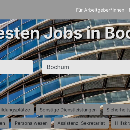
Für Arbeitgeber*innen
esten Jobs in B
Ort, Stadt
ildungsplätze
Sonstige Dienstleistungen
Sicherheit
ten
Personalwesen
Assistenz, Sekretariat
Hilfsk