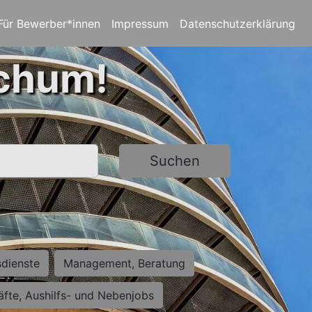
Für Bewerber*innen
Impressum
Datenschutzerklärung
ochum!
Suchen
sdienste
Management, Beratung
räfte, Aushilfs- und Nebenjobs