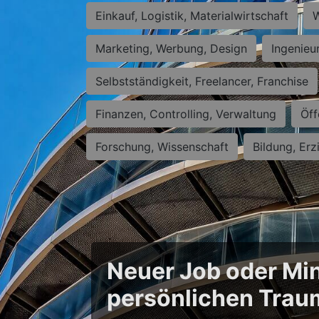
Einkauf, Logistik, Materialwirtschaft
W
Marketing, Werbung, Design
Ingenieu
Selbstständigkeit, Freelancer, Franchise
Finanzen, Controlling, Verwaltung
Öff
Forschung, Wissenschaft
Bildung, Erz
Neuer Job oder Min
persönlichen Trau