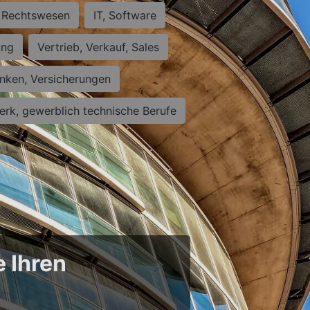
Rechtswesen
IT, Software
ung
Vertrieb, Verkauf, Sales
nken, Versicherungen
rk, gewerblich technische Berufe
e Ihren