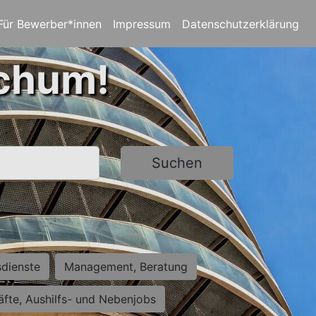
Für Bewerber*innen
Impressum
Datenschutzerklärung
ochum!
Suchen
sdienste
Management, Beratung
räfte, Aushilfs- und Nebenjobs