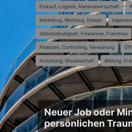
Einkauf, Logistik, Materialwirtschaft
W
Marketing, Werbung, Design
Ingenieu
Selbstständigkeit, Freelancer, Franchise
Finanzen, Controlling, Verwaltung
Öff
Forschung, Wissenschaft
Bildung, Erz
Neuer Job oder Min
persönlichen Trau