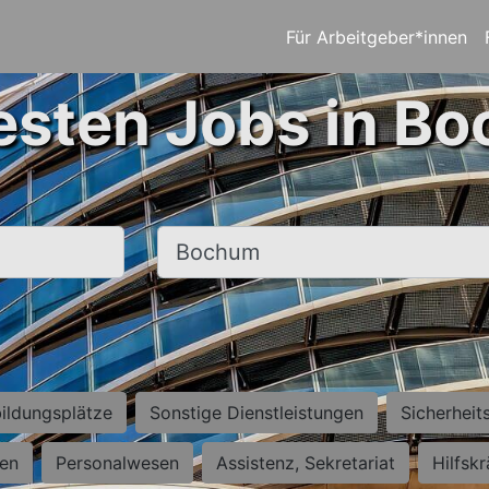
Für Arbeitgeber*innen
esten Jobs in B
Ort, Stadt
ildungsplätze
Sonstige Dienstleistungen
Sicherheit
ten
Personalwesen
Assistenz, Sekretariat
Hilfsk