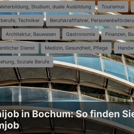
eiterbildung, Studium, duale Ausbildung
Tourismus
rberufe, Techniker
Berufskraftfahrer, Personenbeförder
Architektur, Bauwesen
Gastronomie
Finanzen, Ba
entlicher Dienst
Medizin, Gesundheit, Pflege
Handwe
iehung, Soziale Berufe
ijob in Bochum: So finden Si
mjob