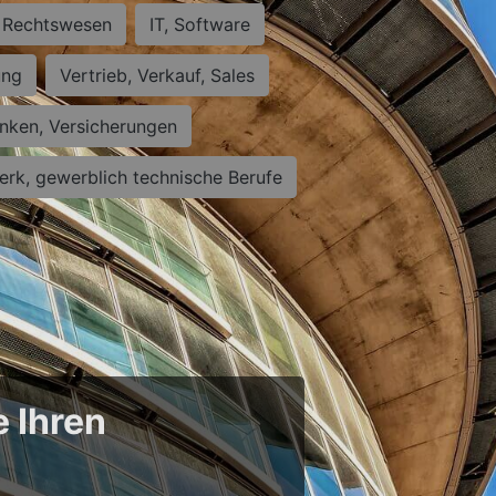
Rechtswesen
IT, Software
ung
Vertrieb, Verkauf, Sales
nken, Versicherungen
rk, gewerblich technische Berufe
e Ihren