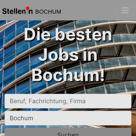
BOCHUM
Die besten
Jobs in
Bochum!
Beruf, Fachrichtung, Firma
Ort, Stadt
Suchen