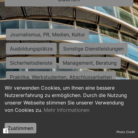
Journalismus, PR, Medien, Kultur
Ausbildungsplätze
Sonstige Dienstleistungen
Sicherheitsdienste
Management, Beratung
Praktika, Werkstudenten, Abschlussarbeiten
Wir verwenden Cookies, um Ihnen eine bessere
Personalwesen
Assistenz, Sekretariat
Nutzererfahrung zu ermöglichen. Durch die Nutzung
unserer Webseite stimmen Sie unserer Verwendung
Hilfskräfte, Aushilfs- und Nebenjobs
von Cookies zu.
Mehr Informationen
Einkauf, Logistik, Materialwirtschaft
Zustimmen
Photo Credit
Weiterbildung, Studium, duale Ausbildung