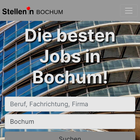
BOCHUM
Die besten
Jobs in
Bochum!
Beruf, Fachrichtung, Firma
Ort, Stadt
Suchen