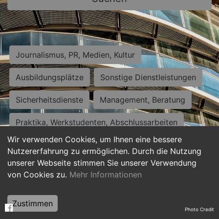
Journalismus, PR, Medien, Kultur
Ausbildungsplätze
Sonstige Dienstleistungen
Sicherheitsdienste
Management, Beratung
Praktika, Werkstudenten, Abschlussarbeiten
Wir verwenden Cookies, um Ihnen eine bessere
Personalwesen
Assistenz, Sekretariat
Nutzererfahrung zu ermöglichen. Durch die Nutzung
unserer Webseite stimmen Sie unserer Verwendung
Hilfskräfte, Aushilfs- und Nebenjobs
von Cookies zu.
Mehr Informationen
Einkauf, Logistik, Materialwirtschaft
Zustimmen
Photo Credit
Weiterbildung, Studium, duale Ausbildung