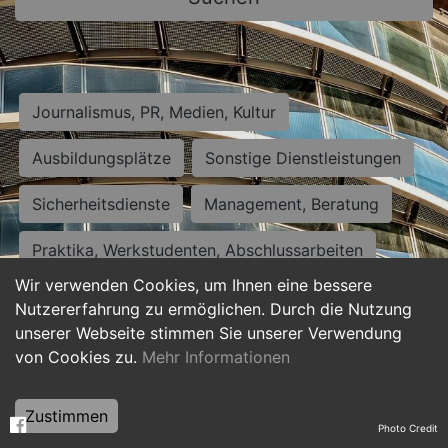
Journalismus, PR, Medien, Kultur
Ausbildungsplätze
Sonstige Dienstleistungen
Sicherheitsdienste
Management, Beratung
Praktika, Werkstudenten, Abschlussarbeiten
Wir verwenden Cookies, um Ihnen eine bessere
Personalwesen
Assistenz, Sekretariat
Nutzererfahrung zu ermöglichen. Durch die Nutzung
unserer Webseite stimmen Sie unserer Verwendung
Hilfskräfte, Aushilfs- und Nebenjobs
von Cookies zu.
Mehr Informationen
Einkauf, Logistik, Materialwirtschaft
Zustimmen
Photo Credit
Weiterbildung, Studium, duale Ausbildung