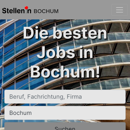
BOCHUM
Die besten
Jobs in
Bochum!
Beruf, Fachrichtung, Firma
Ort, Stadt
Suchen