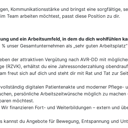
en, Kommunikationsstärke und bringst eine sorgfältige, se
m Team arbeiten möchtest, passt diese Position zu dir.
ung und ein Arbeitsumfeld, in dem du dich wohlfühlen ka
 % unser Gesamtunternehmen als „sehr guten Arbeitsplatz“ 
ben der attraktiven Vergütung nach AVR-DD mit möglichen 
rge (RZVK), erhältst du eine Jahressonderzahlung obendrauf
m freut sich auf dich und steht dir mit Rat und Tat zur Sei
r vollständig digitalen Patientenakte und moderner Pflege
chen, persönliche Arbeitszeitwünsche möglich zu machen – 
baren möchtest.
Wir finanzieren Fort- und Weiterbildungen – extern und üb
s kannst du Angebote für Bewegung, Entspannung und Unte