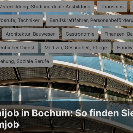
eiterbildung, Studium, duale Ausbildung
Tourismus
rberufe, Techniker
Berufskraftfahrer, Personenbeförder
Architektur, Bauwesen
Gastronomie
Finanzen, Ba
entlicher Dienst
Medizin, Gesundheit, Pflege
Handwe
iehung, Soziale Berufe
ijob in Bochum: So finden Si
mjob