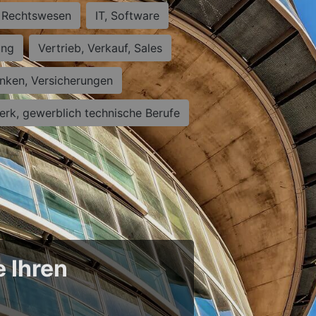
Rechtswesen
IT, Software
ung
Vertrieb, Verkauf, Sales
nken, Versicherungen
rk, gewerblich technische Berufe
e Ihren