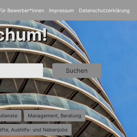
Für Bewerber*innen
Impressum
Datenschutzerklärung
ochum!
Suchen
sdienste
Management, Beratung
räfte, Aushilfs- und Nebenjobs