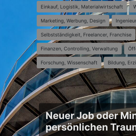
Einkauf, Logistik, Materialwirtschaft
W
Marketing, Werbung, Design
Ingenieu
Selbstständigkeit, Freelancer, Franchise
Finanzen, Controlling, Verwaltung
Öff
Forschung, Wissenschaft
Bildung, Erz
Neuer Job oder Min
persönlichen Trau