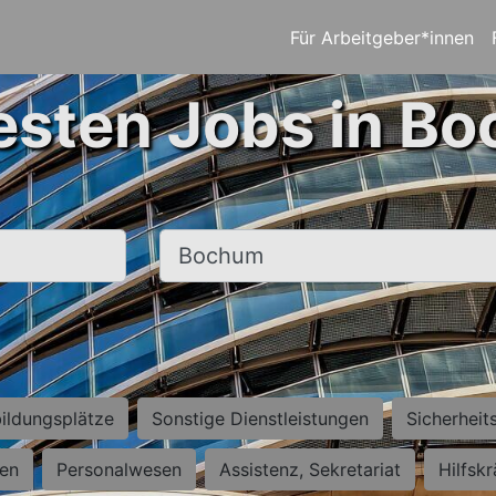
Für Arbeitgeber*innen
esten Jobs in B
Ort, Stadt
ildungsplätze
Sonstige Dienstleistungen
Sicherheit
ten
Personalwesen
Assistenz, Sekretariat
Hilfsk