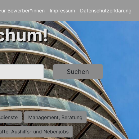
Für Bewerber*innen
Impressum
Datenschutzerklärung
ochum!
Suchen
sdienste
Management, Beratung
räfte, Aushilfs- und Nebenjobs