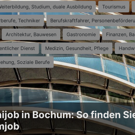
eiterbildung, Studium, duale Ausbildung
Tourismus
rberufe, Techniker
Berufskraftfahrer, Personenbeförder
Architektur, Bauwesen
Gastronomie
Finanzen, Ba
entlicher Dienst
Medizin, Gesundheit, Pflege
Handwe
iehung, Soziale Berufe
ijob in Bochum: So finden Si
mjob