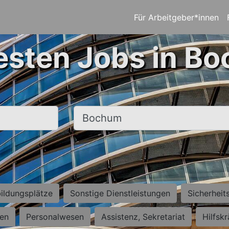
Für Arbeitgeber*innen
esten Jobs in B
Ort, Stadt
ildungsplätze
Sonstige Dienstleistungen
Sicherheit
ten
Personalwesen
Assistenz, Sekretariat
Hilfsk