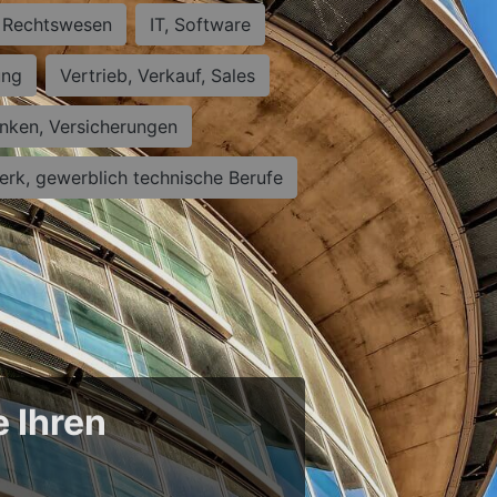
Rechtswesen
IT, Software
ung
Vertrieb, Verkauf, Sales
nken, Versicherungen
rk, gewerblich technische Berufe
e Ihren