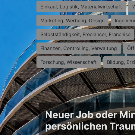
Einkauf, Logistik, Materialwirtschaft
W
Marketing, Werbung, Design
Ingenieu
Selbstständigkeit, Freelancer, Franchise
Finanzen, Controlling, Verwaltung
Öff
Forschung, Wissenschaft
Bildung, Erz
Neuer Job oder Min
persönlichen Trau