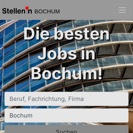
BOCHUM
Die besten
Jobs in
Bochum!
Beruf, Fachrichtung, Firma
Ort, Stadt
Suchen