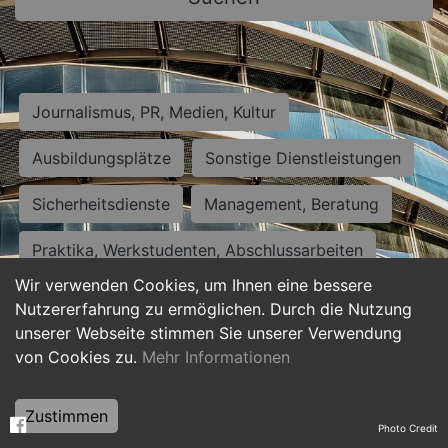
Journalismus, PR, Medien, Kultur
Ausbildungsplätze
Sonstige Dienstleistungen
Sicherheitsdienste
Management, Beratung
Praktika, Werkstudenten, Abschlussarbeiten
Wir verwenden Cookies, um Ihnen eine bessere
Personalwesen
Assistenz, Sekretariat
Nutzererfahrung zu ermöglichen. Durch die Nutzung
unserer Webseite stimmen Sie unserer Verwendung
Hilfskräfte, Aushilfs- und Nebenjobs
von Cookies zu.
Mehr Informationen
Einkauf, Logistik, Materialwirtschaft
Zustimmen
Photo Credit
Weiterbildung, Studium, duale Ausbildung