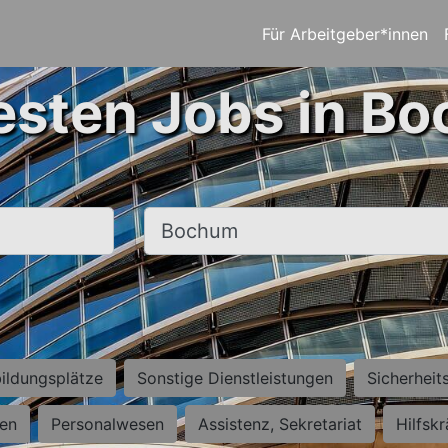
Für Arbeitgeber*innen
esten Jobs in B
Ort, Stadt
ildungsplätze
Sonstige Dienstleistungen
Sicherheit
ten
Personalwesen
Assistenz, Sekretariat
Hilfsk