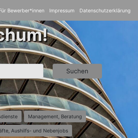
Für Bewerber*innen
Impressum
Datenschutzerklärung
ochum!
Suchen
sdienste
Management, Beratung
räfte, Aushilfs- und Nebenjobs