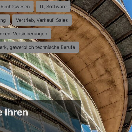
Rechtswesen
IT, Software
ung
Vertrieb, Verkauf, Sales
nken, Versicherungen
rk, gewerblich technische Berufe
e Ihren