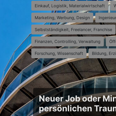
Einkauf, Logistik, Materialwirtschaft
W
Marketing, Werbung, Design
Ingenieu
Selbstständigkeit, Freelancer, Franchise
Finanzen, Controlling, Verwaltung
Öff
Forschung, Wissenschaft
Bildung, Erz
Neuer Job oder Min
persönlichen Trau