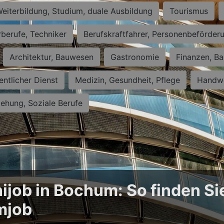
eiterbildung, Studium, duale Ausbildung
Tourismus
rberufe, Techniker
Berufskraftfahrer, Personenbeförder
Architektur, Bauwesen
Gastronomie
Finanzen, Ba
entlicher Dienst
Medizin, Gesundheit, Pflege
Handwe
iehung, Soziale Berufe
ijob in Bochum: So finden Si
mjob