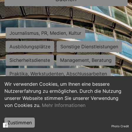
Journalismus, PR, Medien, Kultur
Ausbildungsplätze
Sonstige Dienstleistungen
Sicherheitsdienste
Management, Beratung
Praktika, Werkstudenten, Abschlussarbeiten
Wir verwenden Cookies, um Ihnen eine bessere
Personalwesen
Assistenz, Sekretariat
Nutzererfahrung zu ermöglichen. Durch die Nutzung
unserer Webseite stimmen Sie unserer Verwendung
Hilfskräfte, Aushilfs- und Nebenjobs
von Cookies zu.
Mehr Informationen
Einkauf, Logistik, Materialwirtschaft
Zustimmen
Photo Credit
Weiterbildung, Studium, duale Ausbildung