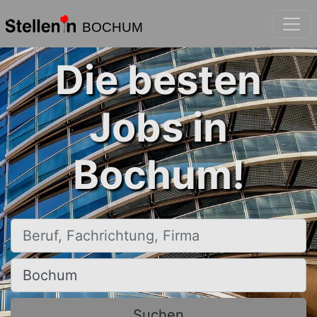
BOCHUM
Die besten
Jobs in
Bochum!
Beruf, Fachrichtung, Firma
Ort, Stadt
Suchen