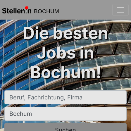
BOCHUM
Die besten
Jobs in
Bochum!
Beruf, Fachrichtung, Firma
Ort, Stadt
Suchen