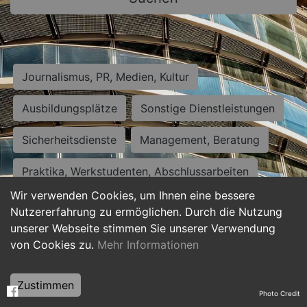
Journalismus, PR, Medien, Kultur
Ausbildungsplätze
Sonstige Dienstleistungen
Sicherheitsdienste
Management, Beratung
Praktika, Werkstudenten, Abschlussarbeiten
Wir verwenden Cookies, um Ihnen eine bessere
Personalwesen
Assistenz, Sekretariat
Nutzererfahrung zu ermöglichen. Durch die Nutzung
unserer Webseite stimmen Sie unserer Verwendung
Hilfskräfte, Aushilfs- und Nebenjobs
von Cookies zu.
Mehr Informationen
Einkauf, Logistik, Materialwirtschaft
Zustimmen
Photo Credit
Weiterbildung, Studium, duale Ausbildung