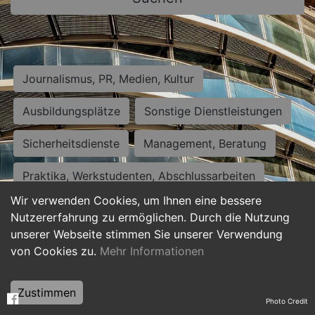
Journalismus, PR, Medien, Kultur
Ausbildungsplätze
Sonstige Dienstleistungen
Sicherheitsdienste
Management, Beratung
Praktika, Werkstudenten, Abschlussarbeiten
Wir verwenden Cookies, um Ihnen eine bessere
Personalwesen
Assistenz, Sekretariat
Nutzererfahrung zu ermöglichen. Durch die Nutzung
unserer Webseite stimmen Sie unserer Verwendung
Hilfskräfte, Aushilfs- und Nebenjobs
von Cookies zu.
Mehr Informationen
Einkauf, Logistik, Materialwirtschaft
Zustimmen
Photo Credit
Weiterbildung, Studium, duale Ausbildung