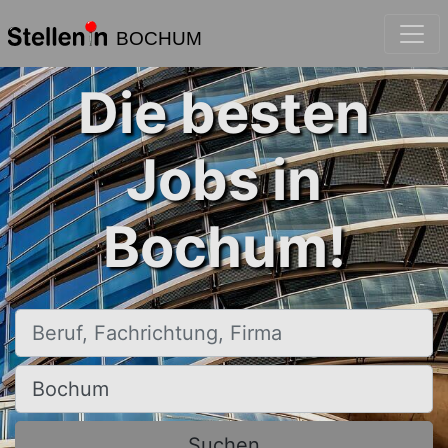
BOCHUM
Die besten
Jobs in
Bochum!
Beruf, Fachrichtung, Firma
Ort, Stadt
Suchen