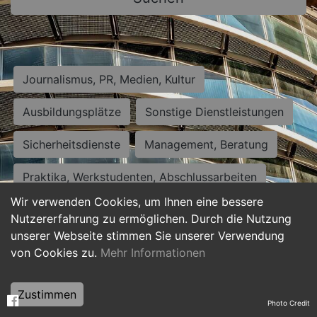
Journalismus, PR, Medien, Kultur
Ausbildungsplätze
Sonstige Dienstleistungen
Sicherheitsdienste
Management, Beratung
Praktika, Werkstudenten, Abschlussarbeiten
Wir verwenden Cookies, um Ihnen eine bessere
Personalwesen
Assistenz, Sekretariat
Nutzererfahrung zu ermöglichen. Durch die Nutzung
unserer Webseite stimmen Sie unserer Verwendung
Hilfskräfte, Aushilfs- und Nebenjobs
von Cookies zu.
Mehr Informationen
Einkauf, Logistik, Materialwirtschaft
Zustimmen
Photo Credit
Weiterbildung, Studium, duale Ausbildung