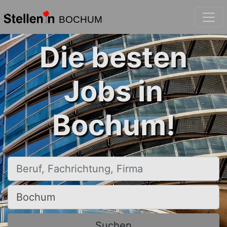
BOCHUM
Die besten
Jobs in
Bochum!
Beruf, Fachrichtung, Firma
Ort, Stadt
Suchen