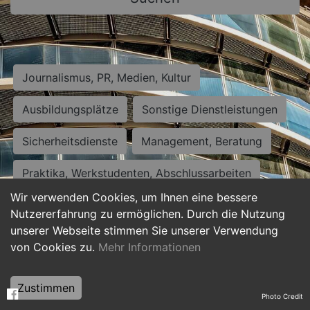
Journalismus, PR, Medien, Kultur
Ausbildungsplätze
Sonstige Dienstleistungen
Sicherheitsdienste
Management, Beratung
Praktika, Werkstudenten, Abschlussarbeiten
Wir verwenden Cookies, um Ihnen eine bessere
Personalwesen
Assistenz, Sekretariat
Nutzererfahrung zu ermöglichen. Durch die Nutzung
unserer Webseite stimmen Sie unserer Verwendung
Hilfskräfte, Aushilfs- und Nebenjobs
von Cookies zu.
Mehr Informationen
Einkauf, Logistik, Materialwirtschaft
Zustimmen
Photo Credit
Weiterbildung, Studium, duale Ausbildung