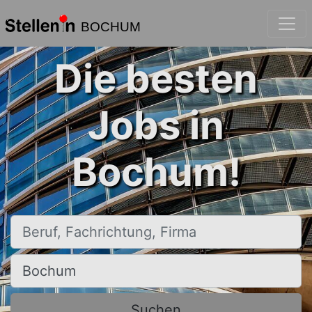
BOCHUM
Die besten
Jobs in
Bochum!
Beruf, Fachrichtung, Firma
Ort, Stadt
Suchen