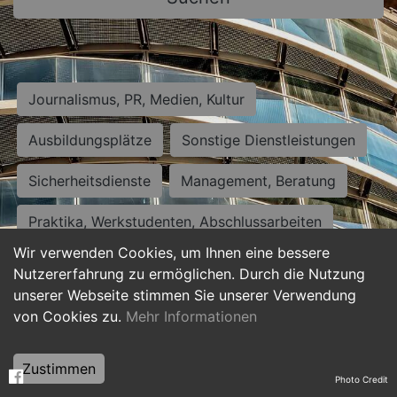
Journalismus, PR, Medien, Kultur
Ausbildungsplätze
Sonstige Dienstleistungen
Sicherheitsdienste
Management, Beratung
Praktika, Werkstudenten, Abschlussarbeiten
Wir verwenden Cookies, um Ihnen eine bessere
Personalwesen
Assistenz, Sekretariat
Nutzererfahrung zu ermöglichen. Durch die Nutzung
unserer Webseite stimmen Sie unserer Verwendung
Hilfskräfte, Aushilfs- und Nebenjobs
von Cookies zu.
Mehr Informationen
Einkauf, Logistik, Materialwirtschaft
Zustimmen
Photo Credit
Weiterbildung, Studium, duale Ausbildung