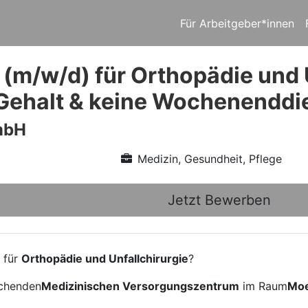
Für Arbeitgeber*innen
(m/w/d) für Orthopädie und U
Gehalt & keine Wochenenddi
mbH
Medizin, Gesundheit, Pflege
Jetzt Bewerben
 für
Orthopädie und Unfallchirurgie
?
echenden
Medizinischen Versorgungszentrum
im Raum
Mo