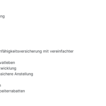
ung
nfähigkeitsversicherung mit vereinfachter
ivatleben
twicklung
ssichere Anstellung
n
beiterrabatten