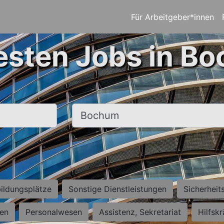
Für Arbeitgeber*innen
esten Jobs in B
Ort, Stadt
ildungsplätze
Sonstige Dienstleistungen
Sicherheit
ten
Personalwesen
Assistenz, Sekretariat
Hilfsk