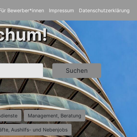
Für Bewerber*innen
Impressum
Datenschutzerklärung
ochum!
Suchen
sdienste
Management, Beratung
räfte, Aushilfs- und Nebenjobs