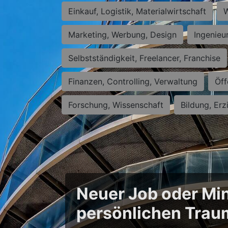
Einkauf, Logistik, Materialwirtschaft
W
Marketing, Werbung, Design
Ingenieu
Selbstständigkeit, Freelancer, Franchise
Finanzen, Controlling, Verwaltung
Öff
Forschung, Wissenschaft
Bildung, Erz
Neuer Job oder Min
persönlichen Trau