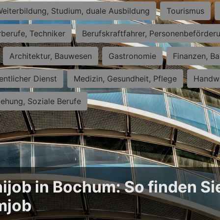
eiterbildung, Studium, duale Ausbildung
Tourismus
rberufe, Techniker
Berufskraftfahrer, Personenbeförder
Architektur, Bauwesen
Gastronomie
Finanzen, Ba
entlicher Dienst
Medizin, Gesundheit, Pflege
Handwe
iehung, Soziale Berufe
ijob in Bochum: So finden Si
mjob