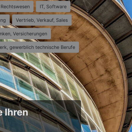
Rechtswesen
IT, Software
ung
Vertrieb, Verkauf, Sales
nken, Versicherungen
rk, gewerblich technische Berufe
e Ihren