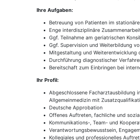
Ihre Aufgaben:
Betreuung von Patienten im stationär
Enge interdisziplinäre Zusammenarbei
Ggf. Teilnahme am geriatrischen Konsi
Ggf. Supervision und Weiterbildung v
Mitgestaltung und Weiterentwicklung d
Durchführung diagnostischer Verfahre
Bereitschaft zum Einbringen bei inte
Ihr Profil:
Abgeschlossene Facharztausbildung im 
Allgemeinmedizin mit Zusatzqualifikati
Deutsche Approbation
Offenes Auftreten, fachliche und sozi
Kommunikations-, Team- und Kooperat
Verantwortungsbewusstsein, Engageme
Kollegiales und professionelles Auftr