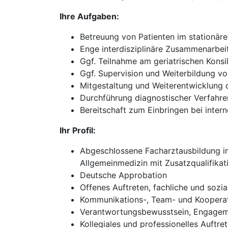
Ihre Aufgaben:
Betreuung von Patienten im stationär
Enge interdisziplinäre Zusammenarbei
Ggf. Teilnahme am geriatrischen Konsi
Ggf. Supervision und Weiterbildung v
Mitgestaltung und Weiterentwicklung d
Durchführung diagnostischer Verfahre
Bereitschaft zum Einbringen bei inte
Ihr Profil:
Abgeschlossene Facharztausbildung im 
Allgemeinmedizin mit Zusatzqualifikati
Deutsche Approbation
Offenes Auftreten, fachliche und sozi
Kommunikations-, Team- und Kooperat
Verantwortungsbewusstsein, Engageme
Kollegiales und professionelles Auftr