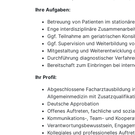
Ihre Aufgaben:
Betreuung von Patienten im stationär
Enge interdisziplinäre Zusammenarbei
Ggf. Teilnahme am geriatrischen Konsi
Ggf. Supervision und Weiterbildung v
Mitgestaltung und Weiterentwicklung d
Durchführung diagnostischer Verfahre
Bereitschaft zum Einbringen bei inte
Ihr Profil:
Abgeschlossene Facharztausbildung im 
Allgemeinmedizin mit Zusatzqualifikati
Deutsche Approbation
Offenes Auftreten, fachliche und sozi
Kommunikations-, Team- und Kooperat
Verantwortungsbewusstsein, Engageme
Kollegiales und professionelles Auftr