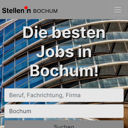
BOCHUM
Die besten
Jobs in
Bochum!
Beruf, Fachrichtung, Firma
Ort, Stadt
Suchen