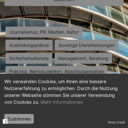
Journalismus, PR, Medien, Kultur
Ausbildungsplätze
Sonstige Dienstleistungen
Sicherheitsdienste
Management, Beratung
Praktika, Werkstudenten, Abschlussarbeiten
Wir verwenden Cookies, um Ihnen eine bessere
Personalwesen
Assistenz, Sekretariat
Nutzererfahrung zu ermöglichen. Durch die Nutzung
unserer Webseite stimmen Sie unserer Verwendung
Hilfskräfte, Aushilfs- und Nebenjobs
von Cookies zu.
Mehr Informationen
Einkauf, Logistik, Materialwirtschaft
Zustimmen
Photo Credit
Weiterbildung, Studium, duale Ausbildung