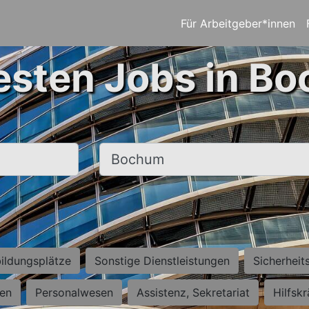
Für Arbeitgeber*innen
esten Jobs in B
Ort, Stadt
ildungsplätze
Sonstige Dienstleistungen
Sicherheit
ten
Personalwesen
Assistenz, Sekretariat
Hilfsk