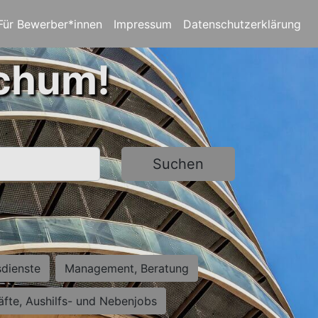
Für Bewerber*innen
Impressum
Datenschutzerklärung
ochum!
Suchen
sdienste
Management, Beratung
räfte, Aushilfs- und Nebenjobs