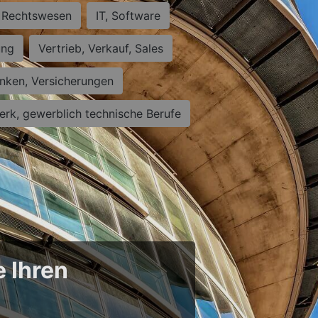
Rechtswesen
IT, Software
ung
Vertrieb, Verkauf, Sales
nken, Versicherungen
rk, gewerblich technische Berufe
e Ihren