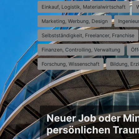
Einkauf, Logistik, Materialwirtschaft
W
Marketing, Werbung, Design
Ingenieu
Selbstständigkeit, Freelancer, Franchise
Finanzen, Controlling, Verwaltung
Öff
Forschung, Wissenschaft
Bildung, Erz
Neuer Job oder Min
persönlichen Trau