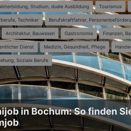
eiterbildung, Studium, duale Ausbildung
Tourismus
rberufe, Techniker
Berufskraftfahrer, Personenbeförder
Architektur, Bauwesen
Gastronomie
Finanzen, Ba
entlicher Dienst
Medizin, Gesundheit, Pflege
Handwe
iehung, Soziale Berufe
ijob in Bochum: So finden Si
mjob