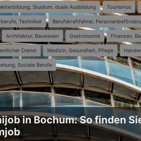
eiterbildung, Studium, duale Ausbildung
Tourismus
rberufe, Techniker
Berufskraftfahrer, Personenbeförder
Architektur, Bauwesen
Gastronomie
Finanzen, Ba
entlicher Dienst
Medizin, Gesundheit, Pflege
Handwe
iehung, Soziale Berufe
ijob in Bochum: So finden Si
mjob