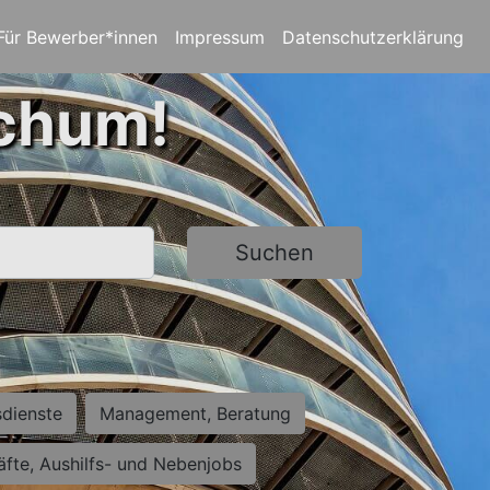
Für Bewerber*innen
Impressum
Datenschutzerklärung
ochum!
Suchen
sdienste
Management, Beratung
räfte, Aushilfs- und Nebenjobs