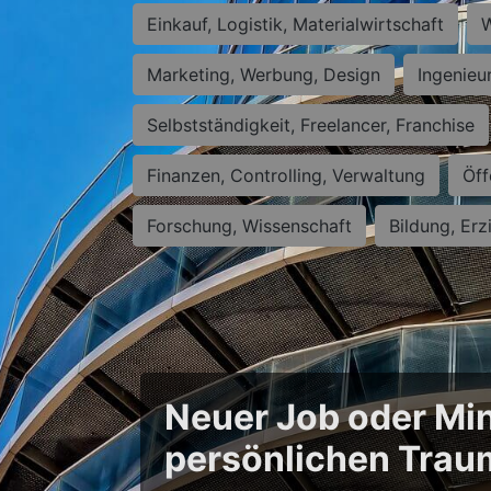
Einkauf, Logistik, Materialwirtschaft
W
Marketing, Werbung, Design
Ingenieu
Selbstständigkeit, Freelancer, Franchise
Finanzen, Controlling, Verwaltung
Öff
Forschung, Wissenschaft
Bildung, Erz
Neuer Job oder Min
persönlichen Trau