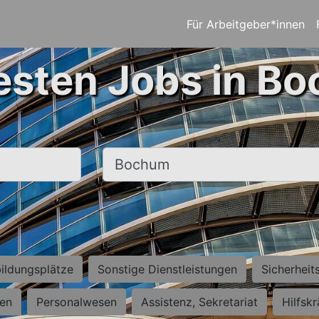
Für Arbeitgeber*innen
esten Jobs in B
Ort, Stadt
ildungsplätze
Sonstige Dienstleistungen
Sicherheit
ten
Personalwesen
Assistenz, Sekretariat
Hilfsk