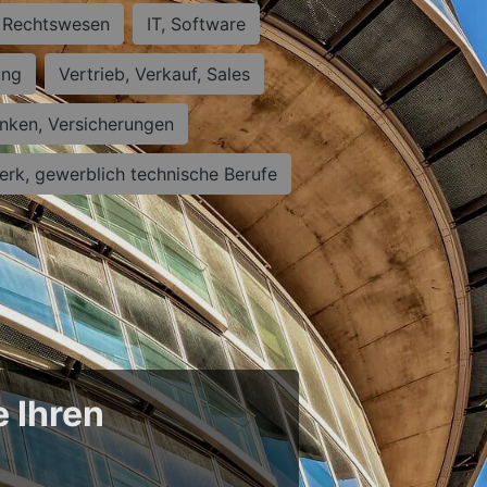
Rechtswesen
IT, Software
ung
Vertrieb, Verkauf, Sales
nken, Versicherungen
rk, gewerblich technische Berufe
e Ihren