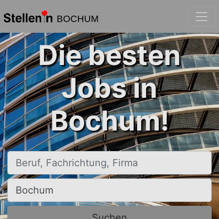
BOCHUM
Die besten
Jobs in
Bochum!
Beruf, Fachrichtung, Firma
Ort, Stadt
Suchen