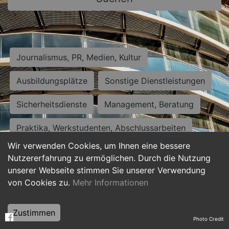
Journalismus, PR, Medien, Kultur
Ausbildungsplätze
Sonstige Dienstleistungen
Sicherheitsdienste
Management, Beratung
Praktika, Werkstudenten, Abschlussarbeiten
Wir verwenden Cookies, um Ihnen eine bessere
Personalwesen
Assistenz, Sekretariat
Nutzererfahrung zu ermöglichen. Durch die Nutzung
unserer Webseite stimmen Sie unserer Verwendung
Hilfskräfte, Aushilfs- und Nebenjobs
von Cookies zu.
Mehr Informationen
Einkauf, Logistik, Materialwirtschaft
Zustimmen
Photo Credit
Weiterbildung, Studium, duale Ausbildung