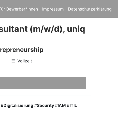
Für Bewerber*innen
Impressum
Datenschutzerklärung
sultant (m/w/d), uniq
trepreneurship
Vollzeit
igitalisierung #Security #IAM #ITIL