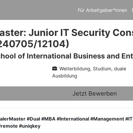
Für Arbeitgeber*innen
aster: Junior IT Security Con
240705/12104)
chool of International Business and En
Weiterbildung, Studium, duale
Ausbildung
Jetzt Bewerben
lerMaster #Dual #MBA #International #Management #IT #D
#remote #uniqkey