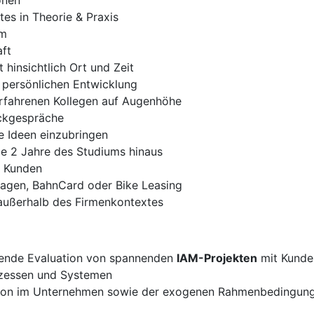
onen
es in Theorie & Praxis
um
ft
t hinsichtlich Ort und Zeit
 persönlichen Entwicklung
erfahrenen Kollegen auf Augenhöhe
ckgespräche
e Ideen einzubringen
die 2 Jahre des Studiums hinaus
n Kunden
wagen, BahnCard oder Bike Leasing
außerhalb des Firmenkontextes
ßende Evaluation von spannenden
IAM-Projekten
mit Kunde
ozessen und Systemen
tion im Unternehmen sowie der exogenen Rahmenbedingunge