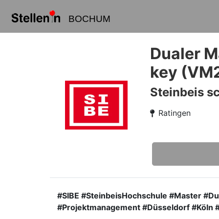
BOCHUM
Dualer M
key (VM
Steinbeis s
Ratingen
#SIBE #SteinbeisHochschule #Master #Dua
#Projektmanagement #Düsseldorf #Köln 