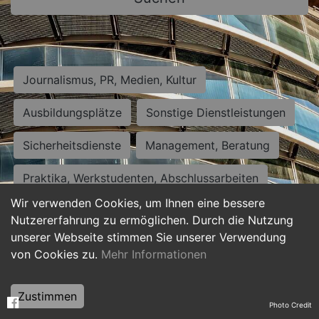
Journalismus, PR, Medien, Kultur
Ausbildungsplätze
Sonstige Dienstleistungen
Sicherheitsdienste
Management, Beratung
Praktika, Werkstudenten, Abschlussarbeiten
Wir verwenden Cookies, um Ihnen eine bessere
Personalwesen
Assistenz, Sekretariat
Nutzererfahrung zu ermöglichen. Durch die Nutzung
unserer Webseite stimmen Sie unserer Verwendung
Hilfskräfte, Aushilfs- und Nebenjobs
von Cookies zu.
Mehr Informationen
Einkauf, Logistik, Materialwirtschaft
Zustimmen
Photo Credit
Weiterbildung, Studium, duale Ausbildung