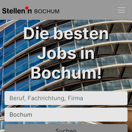
BOCHUM
Die besten
Jobs in
Bochum!
Beruf, Fachrichtung, Firma
Ort, Stadt
Suchen