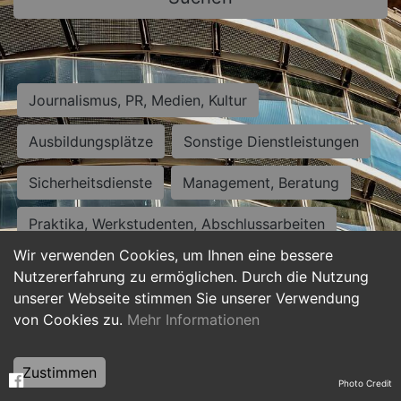
Journalismus, PR, Medien, Kultur
Ausbildungsplätze
Sonstige Dienstleistungen
Sicherheitsdienste
Management, Beratung
Praktika, Werkstudenten, Abschlussarbeiten
Wir verwenden Cookies, um Ihnen eine bessere
Personalwesen
Assistenz, Sekretariat
Nutzererfahrung zu ermöglichen. Durch die Nutzung
unserer Webseite stimmen Sie unserer Verwendung
Hilfskräfte, Aushilfs- und Nebenjobs
von Cookies zu.
Mehr Informationen
Einkauf, Logistik, Materialwirtschaft
Zustimmen
Photo Credit
Weiterbildung, Studium, duale Ausbildung