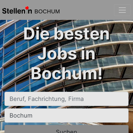
BOCHUM
Die besten
Jobs in
Bochum!
Beruf, Fachrichtung, Firma
Ort, Stadt
Suchen