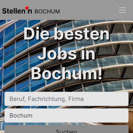
BOCHUM
Die besten
Jobs in
Bochum!
Beruf, Fachrichtung, Firma
Ort, Stadt
Suchen