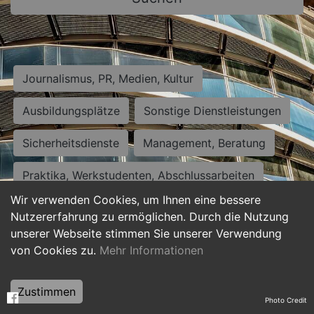
Journalismus, PR, Medien, Kultur
Ausbildungsplätze
Sonstige Dienstleistungen
Sicherheitsdienste
Management, Beratung
Praktika, Werkstudenten, Abschlussarbeiten
Wir verwenden Cookies, um Ihnen eine bessere
Personalwesen
Assistenz, Sekretariat
Nutzererfahrung zu ermöglichen. Durch die Nutzung
unserer Webseite stimmen Sie unserer Verwendung
Hilfskräfte, Aushilfs- und Nebenjobs
von Cookies zu.
Mehr Informationen
Einkauf, Logistik, Materialwirtschaft
Zustimmen
Photo Credit
Weiterbildung, Studium, duale Ausbildung