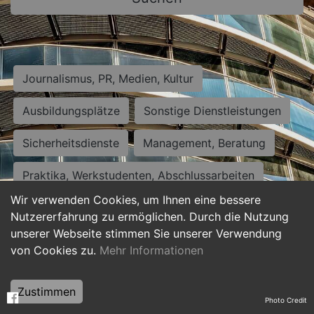
Journalismus, PR, Medien, Kultur
Ausbildungsplätze
Sonstige Dienstleistungen
Sicherheitsdienste
Management, Beratung
Praktika, Werkstudenten, Abschlussarbeiten
Wir verwenden Cookies, um Ihnen eine bessere
Personalwesen
Assistenz, Sekretariat
Nutzererfahrung zu ermöglichen. Durch die Nutzung
unserer Webseite stimmen Sie unserer Verwendung
Hilfskräfte, Aushilfs- und Nebenjobs
von Cookies zu.
Mehr Informationen
Einkauf, Logistik, Materialwirtschaft
Zustimmen
Photo Credit
Weiterbildung, Studium, duale Ausbildung