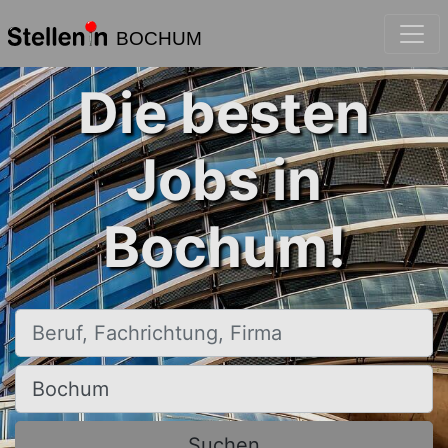
BOCHUM
Die besten
Jobs in
Bochum!
Beruf, Fachrichtung, Firma
Ort, Stadt
Suchen