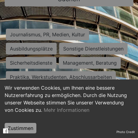
Journalismus, PR, Medien, Kultur
Ausbildungsplätze
Sonstige Dienstleistungen
Sicherheitsdienste
Management, Beratung
Praktika, Werkstudenten, Abschlussarbeiten
Wir verwenden Cookies, um Ihnen eine bessere
Personalwesen
Assistenz, Sekretariat
Nutzererfahrung zu ermöglichen. Durch die Nutzung
unserer Webseite stimmen Sie unserer Verwendung
Hilfskräfte, Aushilfs- und Nebenjobs
von Cookies zu.
Mehr Informationen
Einkauf, Logistik, Materialwirtschaft
Zustimmen
Photo Credit
Weiterbildung, Studium, duale Ausbildung