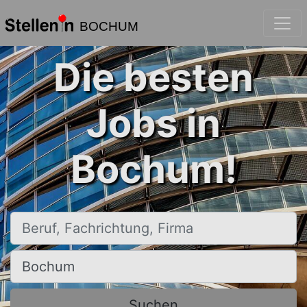
BOCHUM
Die besten
Jobs in
Bochum!
Beruf, Fachrichtung, Firma
Ort, Stadt
Suchen