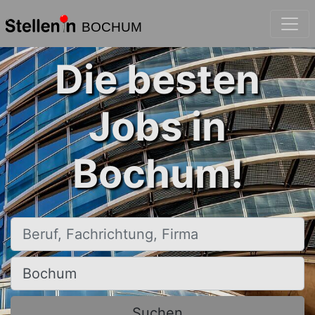
BOCHUM
Die besten
Jobs in
Bochum!
Beruf, Fachrichtung, Firma
Ort, Stadt
Suchen