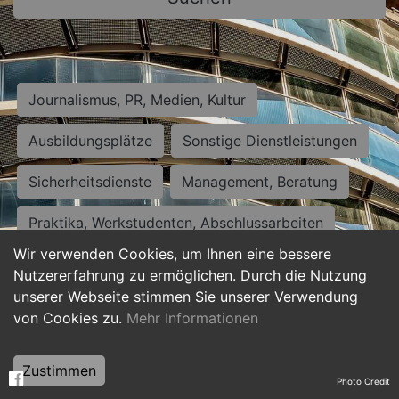
Journalismus, PR, Medien, Kultur
Ausbildungsplätze
Sonstige Dienstleistungen
Sicherheitsdienste
Management, Beratung
Praktika, Werkstudenten, Abschlussarbeiten
Wir verwenden Cookies, um Ihnen eine bessere
Personalwesen
Assistenz, Sekretariat
Nutzererfahrung zu ermöglichen. Durch die Nutzung
unserer Webseite stimmen Sie unserer Verwendung
Hilfskräfte, Aushilfs- und Nebenjobs
von Cookies zu.
Mehr Informationen
Einkauf, Logistik, Materialwirtschaft
Zustimmen
Photo Credit
Weiterbildung, Studium, duale Ausbildung