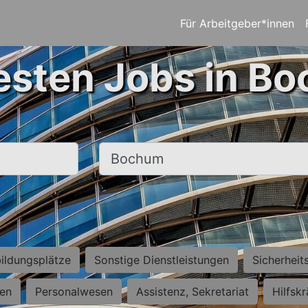
Für Arbeitgeber*innen
esten Jobs in B
Ort, Stadt
ildungsplätze
Sonstige Dienstleistungen
Sicherheit
ten
Personalwesen
Assistenz, Sekretariat
Hilfsk