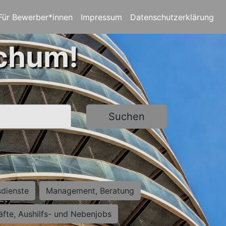
Für Bewerber*innen
Impressum
Datenschutzerklärung
ochum!
Suchen
sdienste
Management, Beratung
räfte, Aushilfs- und Nebenjobs