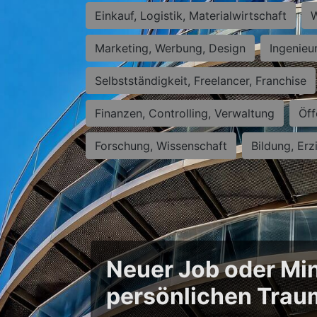
Einkauf, Logistik, Materialwirtschaft
W
Marketing, Werbung, Design
Ingenieu
Selbstständigkeit, Freelancer, Franchise
Finanzen, Controlling, Verwaltung
Öff
Forschung, Wissenschaft
Bildung, Erz
Neuer Job oder Min
persönlichen Trau