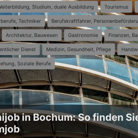
eiterbildung, Studium, duale Ausbildung
Tourismus
rberufe, Techniker
Berufskraftfahrer, Personenbeförder
Architektur, Bauwesen
Gastronomie
Finanzen, Ba
entlicher Dienst
Medizin, Gesundheit, Pflege
Handwe
iehung, Soziale Berufe
ijob in Bochum: So finden Si
mjob