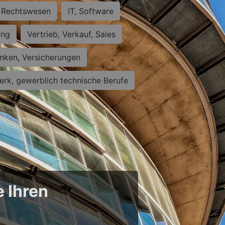
Rechtswesen
IT, Software
ung
Vertrieb, Verkauf, Sales
nken, Versicherungen
rk, gewerblich technische Berufe
e Ihren