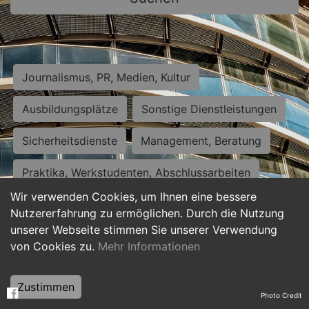
Journalismus, PR, Medien, Kultur
Ausbildungsplätze
Sonstige Dienstleistungen
Sicherheitsdienste
Management, Beratung
Praktika, Werkstudenten, Abschlussarbeiten
Wir verwenden Cookies, um Ihnen eine bessere
Personalwesen
Assistenz, Sekretariat
Nutzererfahrung zu ermöglichen. Durch die Nutzung
unserer Webseite stimmen Sie unserer Verwendung
Hilfskräfte, Aushilfs- und Nebenjobs
von Cookies zu.
Mehr Informationen
Einkauf, Logistik, Materialwirtschaft
Zustimmen
Photo Credit
Weiterbildung, Studium, duale Ausbildung