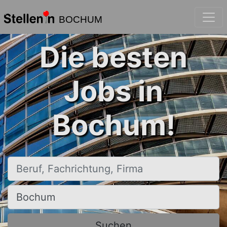
BOCHUM
Die besten
Jobs in
Bochum!
Beruf, Fachrichtung, Firma
Ort, Stadt
Suchen