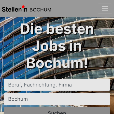
BOCHUM
Die besten
Jobs in
Bochum!
Beruf, Fachrichtung, Firma
Ort, Stadt
Suchen