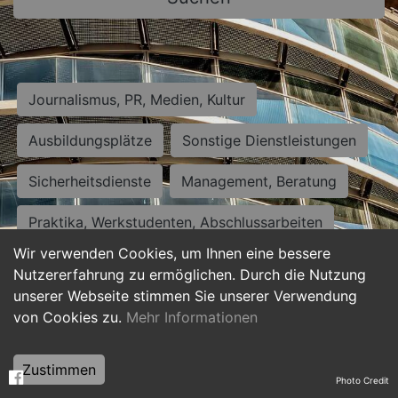
Journalismus, PR, Medien, Kultur
Ausbildungsplätze
Sonstige Dienstleistungen
Sicherheitsdienste
Management, Beratung
Praktika, Werkstudenten, Abschlussarbeiten
Wir verwenden Cookies, um Ihnen eine bessere
Personalwesen
Assistenz, Sekretariat
Nutzererfahrung zu ermöglichen. Durch die Nutzung
unserer Webseite stimmen Sie unserer Verwendung
Hilfskräfte, Aushilfs- und Nebenjobs
von Cookies zu.
Mehr Informationen
Einkauf, Logistik, Materialwirtschaft
Zustimmen
Photo Credit
Weiterbildung, Studium, duale Ausbildung