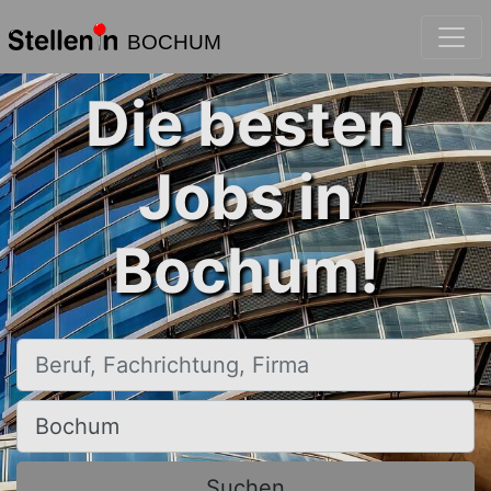
BOCHUM
Die besten
Jobs in
Bochum!
Beruf, Fachrichtung, Firma
Ort, Stadt
Suchen