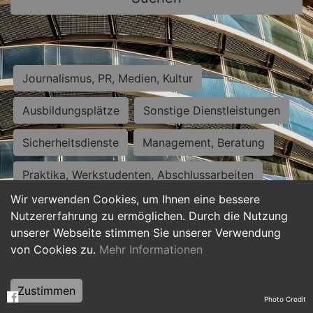
Journalismus, PR, Medien, Kultur
Ausbildungsplätze
Sonstige Dienstleistungen
Sicherheitsdienste
Management, Beratung
Praktika, Werkstudenten, Abschlussarbeiten
Wir verwenden Cookies, um Ihnen eine bessere
Personalwesen
Assistenz, Sekretariat
Nutzererfahrung zu ermöglichen. Durch die Nutzung
unserer Webseite stimmen Sie unserer Verwendung
Hilfskräfte, Aushilfs- und Nebenjobs
von Cookies zu.
Mehr Informationen
Einkauf, Logistik, Materialwirtschaft
Zustimmen
Photo Credit
Weiterbildung, Studium, duale Ausbildung