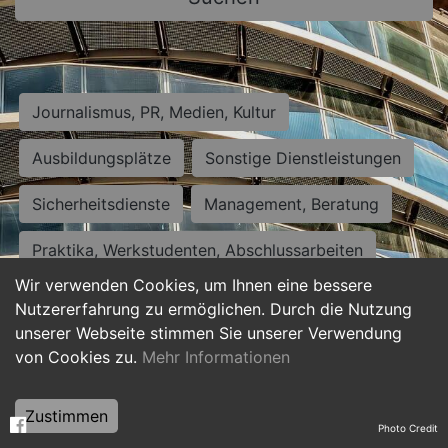
Journalismus, PR, Medien, Kultur
Ausbildungsplätze
Sonstige Dienstleistungen
Sicherheitsdienste
Management, Beratung
Praktika, Werkstudenten, Abschlussarbeiten
Wir verwenden Cookies, um Ihnen eine bessere
Personalwesen
Assistenz, Sekretariat
Nutzererfahrung zu ermöglichen. Durch die Nutzung
unserer Webseite stimmen Sie unserer Verwendung
Hilfskräfte, Aushilfs- und Nebenjobs
von Cookies zu.
Mehr Informationen
Einkauf, Logistik, Materialwirtschaft
Zustimmen
Photo Credit
Weiterbildung, Studium, duale Ausbildung