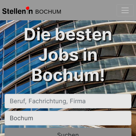
BOCHUM
Die besten
Jobs in
Bochum!
Beruf, Fachrichtung, Firma
Ort, Stadt
Suchen